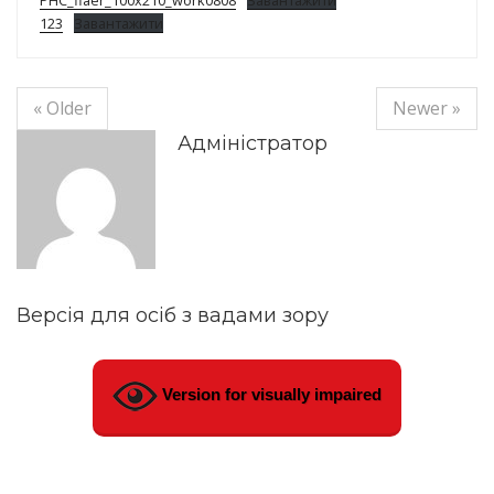
PHC_flaer_100x210_work0808
Завантажити
123
Завантажити
« Older
Newer »
Адміністратор
Версія для осіб з вадами зору
Version for visually impaired