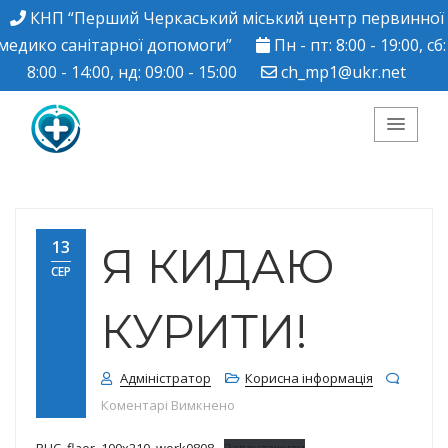
КНП “Перший Черкаський міський центр первинної
медико санітарної допомоги”
Пн - пт: 8:00 - 19:00, сб:
8:00 - 14:00, нд: 09:00 - 15:00
ch_mp1@ukr.net
КНП "Перший
Черкаський міський
13
Я КИДАЮ
СЕР
центр ПМСД"
КУРИТИ!
Адміністратор
Корисна інформація
до Я КИДАЮ КУРИТИ!
Коментарі Вимкнено