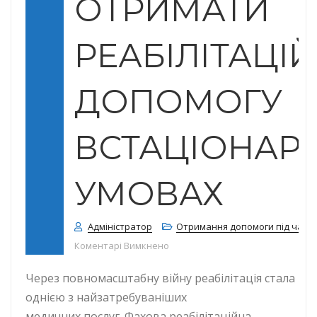
ОТРИМАТИ
РЕАБІЛІТАЦІ
ДОПОМОГУ
ВСТАЦІОНАР
УМОВАХ
Адміністратор
Отримання допомоги під час в
до Як внутрішньо переміщеним 
Коментарі Вимкнено
Через повномасштабну війну реабілітація стала
однією з найзатребуваніших
медичних послуг. Фахова реабілітаційна