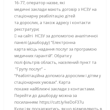
16-77, оператор назве, які
медичні заклади мають договір з НСЗУ на
стаціонарну реабілітацію дітей
та дорослих, а також адресу і контакти
реєстратури;
 на сайті НСЗУ за допомогою аналітичної
панелі (дашборду) “Електронна
карта місць надання послуг за програмою
медичних гарантій”. Обрати у
полі фільтрів область, населений пункт та
“Групу послуг” –
“Реабілітаційна допомога дорослим і дітям у
стаціонарних умовах”. Карта
покаже найближчі заклади з контактами.
Перейти до дашборду можна за
посиланням: https://cutt.ly/keDoF37u
Куди і як поскаржитись, якщо відмовляють в