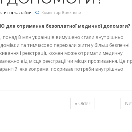
до Що треба знати людині 
ги під час війни
Коментарі Вимкнено
ВПО для отримання безоплатної медичної допомоги?
, понад 8 млн українців вимушено стали внутрішньо
домівки та тимчасово переїхали жити у більш безпечні
оживання і реєстрації, кожен може отримати медичну
залежно від місця реєстрації чи місця проживання. Це п
арантій, яка зокрема, покриває потреби внутрішньо
« Older
Ne