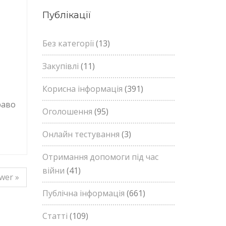
Публікації
зі статусом ВПО для отримання безоплатної медичної допомоги?
Без категорії
(13)
Закупівлі
(11)
Корисна інформація
(391)
раво
Оголошення
(95)
Онлайн тестування
(3)
Отримання допомоги під час
війни
(41)
wer »
Публічна інформація
(661)
Статті
(109)