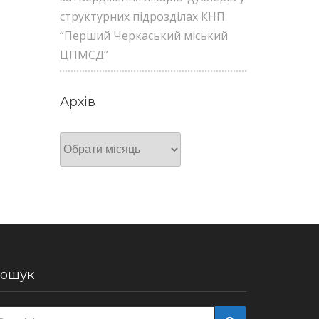
структурних підрозділах КНП
“Перший Черкаський міський
ЦПМСД”
Архів
Архів
ошук