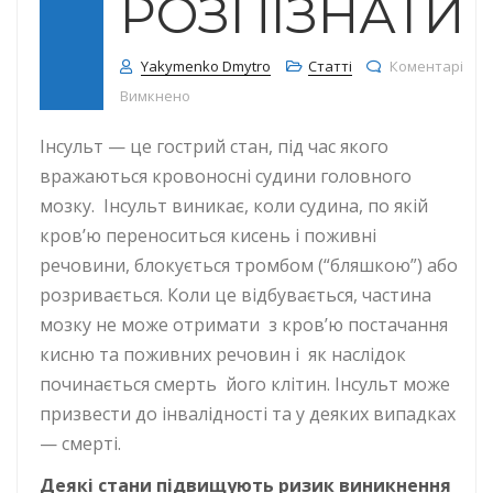
РОЗПІЗНАТИ?
Yakymenko Dmytro
Статті
Коментарі
до Що таке інсульт та як його розпізнати?
Вимкнено
Інсульт — це гострий стан, під час якого
вражаються кровоносні судини головного
мозку. Інсульт виникає, коли судина, по якій
кров’ю переноситься кисень і поживні
речовини, блокується тромбом (“бляшкою”) або
розривається. Коли це відбувається, частина
мозку не може отримати з кров’ю постачання
кисню та поживних речовин і як наслідок
починається смерть його клітин. Інсульт може
призвести до інвалідності та у деяких випадках
— смерті.
Деякі стани підвищують ризик виникнення