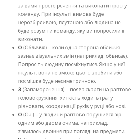
за вами просте речення та виконати просту
команду. При інсульті вимова буде
нерозбірливою, плутаною або людина не
буде розуміти команду, яку ви попросили її
виконати.
О
(Обличчя) – коли одна сторона обличчя
зазнає візуальних змін (наприклад, обвисає).
Попросіть людину посміхнутися. Якщо у неї
інсульт, вона не зможе цього зробити або
посмішка буде несиметричною.
З
(Запаморочення) – поява скарги на раптове
головокружіння, хиткість ходи, втрату
рівноваги, координації рухів у руці або нозі.
О
(Очі) – у людини раптово порушився зір
одним або двома очима, наприклад,
зʼявилось двоїння при погляді на предмети.