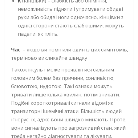
К
(Кінцівки) – слабкість або оніміння,
неможливість підняти і утримувати обидві
руки або обидві ноги одночасно, кінцівки з
однієї сторони стають слабкішими, можуть
падати, як пліть.
Час
– якщо ви помітили один із цих симптомів,
терміново викликайте швидку
Також інсульт може проявлятися сильним
головним болем без причини, сонливістю,
блювотою, нудотою. Такі ознаки можуть
тривати лише кілька хвилин, потім зникати.
Подібні короткотривалі сигнали відомі як
транзиторні ішемічні атаки. Більшість людей
ігнорує їх, адже вони швидко минають. Проте,
вони сигналізують про загрозливий стан, який
треба негайно діагностувати та лікувати.