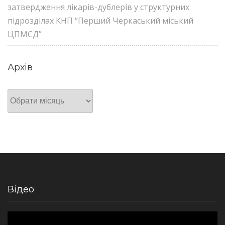
затвердження лікарів-дублерів у структурних
підрозділах КНП “Перший Черкаський міський
ЦПМСД”
Архів
Архів
Відео