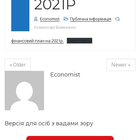
2021Р
Economist
Публічна інформація
до Фінансовий план закладу на
Коментарі Вимкнено
фінансовий-план-на-2021р.
Завантажити
« Older
Newer »
Economist
Версія для осіб з вадами зору