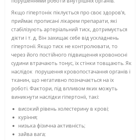
порушеннями роботи внутрішніх органів.
Якщо гіпертонік піклується про своє здоров’я,
приймає прописані лікарем препарати, які
стабілізують артеріальний тиск, дотримується
дієти і т. д, Він захищає себе від ускладнень
гіпертонії. Якщо тиск не контролювати, то
через його постійного підвищення кровоносні
судини втрачають тонус, їх стінки товщають. Як
наслідок порушення кровопостачання органів і
тканин, що негативно позначається на їх
роботі. Фактори, під впливом яких можуть
виникнути наслідки гіпертонії, такі:
високий рівень холестерину в крові;
куріння;
низька фізична активність;
зайва вага;