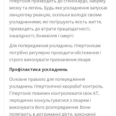
гіпертонія призводить до стенокардії, набряку
мозку та легень. Будь-яке ускладнення запускає
ланцюгову реакцію, оскільки володіє своїми
ускладненнями, які погіршують якість життя,
призводять до втрати працездатності,
інвалідності, божевілля і смерті.
Для попередження ускладнень гіпертонікам
потрібно регулярно проходити обстеження і
строго виконувати призначення лікаря.
П
рофілактика ускладнень
Основне правило для попередження
ускладнень гіпертонічної хвороби? контроль.
Гіпертонік повинен контролювати своє АТ,
періодично консультуватися з лікарем і
виконувати його розпорядження. Вони
полягають в дотриманні дієти, виконанні