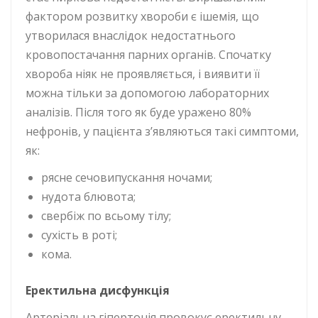
фактором розвитку хвороби є ішемія, що
утворилася внаслідок недостатнього
кровопостачання парних органів. Спочатку
хвороба ніяк не проявляється, і виявити її
можна тільки за допомогою лабораторних
аналізів. Після того як буде уражено 80%
нефронів, у пацієнта з’являються такі симптоми,
як:
рясне сечовипускання ночами;
нудота блювота;
свербіж по всьому тілу;
сухість в роті;
кома.
Е
ректильна дисфункція
Артеріальна гіпертонія провокує еректильну