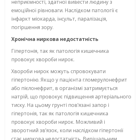
неприємності, здатної вивести людину з
емоційної рівноваги. Наслідком патології є
інфаркт міокарда, інсульт, паралізація,
погіршення зору.
Хронічна ниркова недостатність
Гіпертонія, так як патологія кишечника
провокує хвороби нирок.
Хвороби нирок можуть спровокувати
гіпертонію. Якщо у пацієнта гломерулонефрит
або пієлонефрит, в організмі затримується
натрій, що провокує підвищення артеріального
тиску. На цьому грунті пов’язані запор і
гіпертонія, так як патологія кишечника
провокує хвороби нирок. Можливий і
зворотний зв’язок, коли наслідком гіпертонії
стає ниркова недостатність. Вирішальним