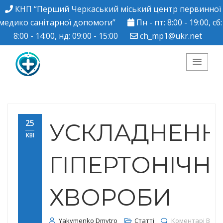
КНП “Перший Черкаський міський центр первинної
медико санітарної допомоги”
Пн - пт: 8:00 - 19:00, сб:
8:00 - 14:00, нд: 09:00 - 15:00
ch_mp1@ukr.net
КНП "Перший
Черкаський міський
25
УСКЛАДНЕНН
КВІ
центр ПМСД"
ГІПЕРТОНІЧН
ХВОРОБИ
Yakymenko Dmytro
Статті
Коментарі Вим