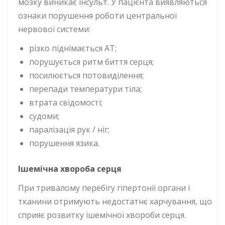
мозку виникає інсульт. У пацієнта виявляються
ознаки порушення роботи центральної
нервової системи:
різко піднімається АТ;
порушується ритм биття серця;
посилюється потовиділення;
перепади температури тіла;
втрата свідомості;
судоми;
паралізація рук / ніг;
порушення язика.
Ішемічна хвороба серця
При тривалому перебігу гіпертонії органи і
тканини отримують недостатнє харчування, що
сприяє розвитку ішемічної хвороби серця.