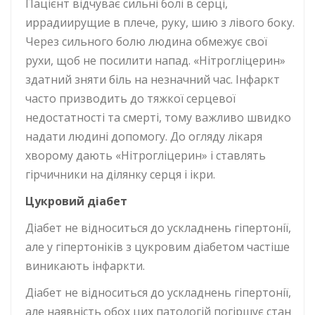
Пацієнт відчуває сильні болі в серці,
иррадиирущие в плече, руку, шию з лівого боку.
Через сильного болю людина обмежує свої
рухи, щоб не посилити напад. «Нітрогліцерин»
здатний зняти біль на незначний час. Інфаркт
часто призводить до тяжкої серцевої
недостатності та смерті, тому важливо швидко
надати людині допомогу. До огляду лікаря
хворому дають «Нітрогліцерин» і ставлять
гірчичники на ділянку серця і ікри.
Цукровий діабет
Діабет не відноситься до ускладнень гіпертонії,
але у гіпертоніків з цукровим діабетом частіше
виникають інфаркти.
Діабет не відноситься до ускладнень гіпертонії,
але наявність обох цих патологій погіршує стан