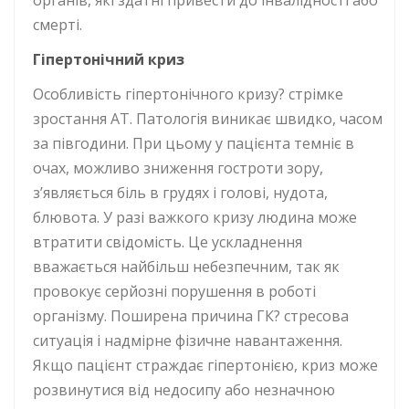
органів, які здатні привести до інвалідності або
смерті.
Гіпертонічний криз
Особливість гіпертонічного кризу? стрімке
зростання АТ. Патологія виникає швидко, часом
за півгодини. При цьому у пацієнта темніє в
очах, можливо зниження гостроти зору,
з’являється біль в грудях і голові, нудота,
блювота. У разі важкого кризу людина може
втратити свідомість. Це ускладнення
вважається найбільш небезпечним, так як
провокує серйозні порушення в роботі
організму. Поширена причина ГК? стресова
ситуація і надмірне фізичне навантаження.
Якщо пацієнт страждає гіпертонією, криз може
розвинутися від недосипу або незначною