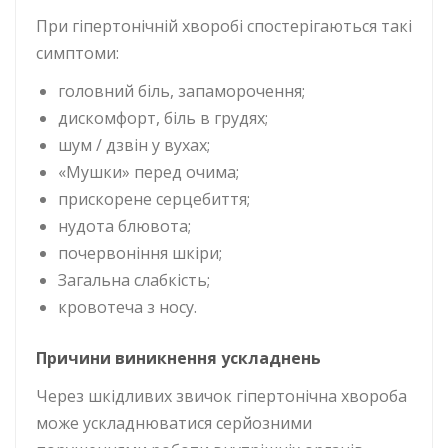
При гіпертонічній хворобі спостерігаються такі
симптоми:
головний біль, запаморочення;
дискомфорт, біль в грудях;
шум / дзвін у вухах;
«Мушки» перед очима;
прискорене серцебиття;
нудота блювота;
почервоніння шкіри;
Загальна слабкість;
кровотеча з носу.
Причини виникнення ускладнень
Через шкідливих звичок гіпертонічна хвороба
може ускладнюватися серйозними