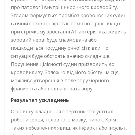
про патології внутрішньоочного кровообігу.
Згодом формується тромбоз кровоносних судин
в очній сітківці, і зір стає помітно гірше. Якщо
при стрімкому зростанні АТ артерія, яка живить
зоровий нерв, буде спазмована або
пошкодиться посудину очної сітківки, то
ситуація буде обстоять значно складніше.
Порушення цілісності судин призводить до
крововиливу. Залежно від його обсягу і місця
можливе утворення в поле зору чорного
фрагмента або повна втрата зору.
Р
езультат ускладнень
Основні ускладнення гіпертонії стосуються
роботи серця, головного мозку, нирок. Крім
таких небезпечних явищ, як інфаркт або інсульт,