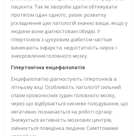
пацієнта. Так як хвороби здатні обтяжувати
протягом один одного, ризик розвитку
ускладнення цих патологій значно вище, якщо у
людини вони діагностовані обидві. У
гіпертоніків з цукровим діабетом частіше
виникають інфаркти, недостатність нирок і
знекровлення головного мозку.
Г
іпертонічна енцефалопатія
Енцефалопатію діагностують гіпертоніків в
літньому віці. Особливість патології? сильний
спазм кровоносних судин головного мозку,
через що відбувається кисневе голодування, що
негативно позначається на роботі органу.
Знижується активність мозкових центрів,
змінюється поведінка людини. Симптомами