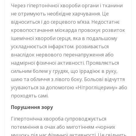
Через гіпертонічної хвороби органи і тканини
не отримують необхідне харчування. Це
відноситься і до серцевого м’яза. Недостатнє
кровопостачання міокарда провокує розвиток
ішемічної хвороби серця, яка в подальшому
ускладнюється інфарктом. розвивається
внаслідок нервового перенапруження або
надмірної фізичної активності. Проявляється
сильним болем у грудях, що іррадіює в руку,
шию та обличчя з лівого боку. Больові відчуття
усуваються за допомогою «Нітрогліцерину» або
проходять самі.
П
орушення зору
Гіпертонічна хвороба супроводжується
потемніння в очах або миготінням «чорних
мушок» під час фізичної активності. Це свідчить