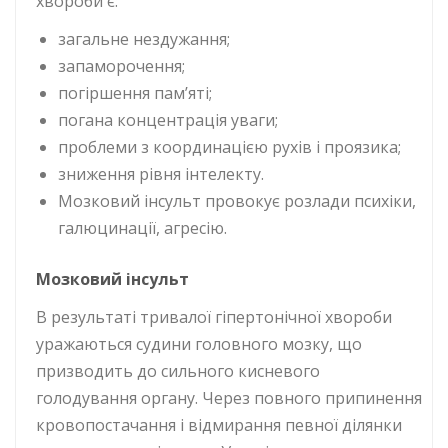
хвороби є:
загальне нездужання;
запаморочення;
погіршення пам’яті;
погана концентрація уваги;
проблеми з координацією рухів і проязика;
зниження рівня інтелекту.
Мозковий інсульт провокує розлади психіки,
галюцинації, агресію.
Мозковий інсульт
В результаті тривалої гіпертонічної хвороби
уражаються судини головного мозку, що
призводить до сильного кисневого
голодування органу. Через повного припинення
кровопостачання і відмирання певної ділянки