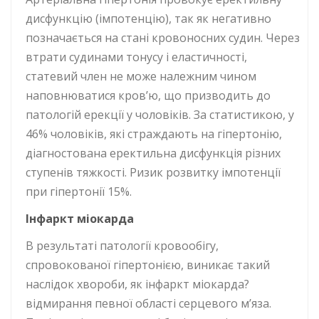
дисфункцію (імпотенцію), так як негативно
позначається на стані кровоносних судин. Через
втрати судинами тонусу і еластичності,
статевий член не може належним чином
наповнюватися кров’ю, що призводить до
патологій ерекції у чоловіків. За статистикою, у
46% чоловіків, які страждають на гіпертонію,
діагностована еректильна дисфункція різних
ступенів тяжкості. Ризик розвитку імпотенції
при гіпертонії 15%.
Інфаркт міокарда
В результаті патології кровообігу,
спровокованої гіпертонією, виникає такий
наслідок хвороби, як інфаркт міокарда?
відмирання певної області серцевого м’яза.