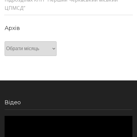
ЦПМСД”
Архів
Архів
Відео