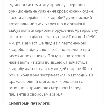
судинної системи, яку провокує нервово-
функціональне ураження кровоносних судин.
Головна відмінність хвороби? дуже високий
артеріальний тиск, через що в організмі
відбуваються серйозні порушення. Артеріальну
гіпертензію діагностують при АТ вище 140/90
мм. рт. Найчастіше люди з гіпертонічною
хворобою відчувають себе нормально при
високих показниках. Тому цю патологію
називають «тихим вбивцею». Найчастіше
хворобу діагностують у людей старше 40-ка
років, хоча вона зустрічається і у молодих. ГХ
вражає в рівній мірі жінок і чоловіків і є
основною причиною смертності серед
пацієнтів з хворобами серця.
С
имптоми патології
: