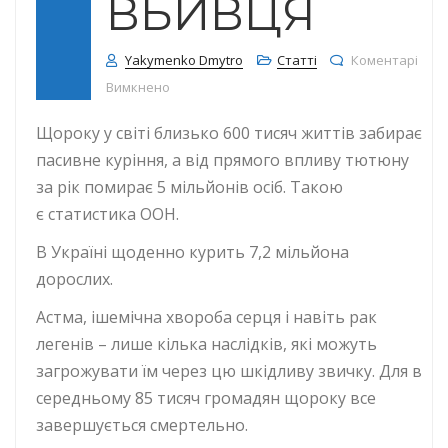
ВБИВЦЯ
Yakymenko Dmytro
Статті
Коментарі
до Тютюновий дим-невидимий вбивця
Вимкнено
Щороку у світі близько 600 тисяч життів забирає
пасивне куріння, а від прямого впливу тютюну
за рік помирає 5 мільйонів осіб. Такою
є статистика ООН.
В Україні щоденно курить 7,2 мільйона
дорослих.
Астма, ішемічна хвороба серця і навіть рак
легенів – лише кілька наслідків, які можуть
загрожувати їм через цю шкідливу звичку. Для в
середньому 85 тисяч громадян щороку все
завершується смертельно.