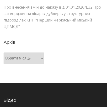
Про внесення змін до наказу від 01.01.2026№32 Про
затвердження лікарів-дублерів у структурних
підрозділах КНП “Перший Черкаський міський
ЦПМСД”
Архів
Архів
Відео