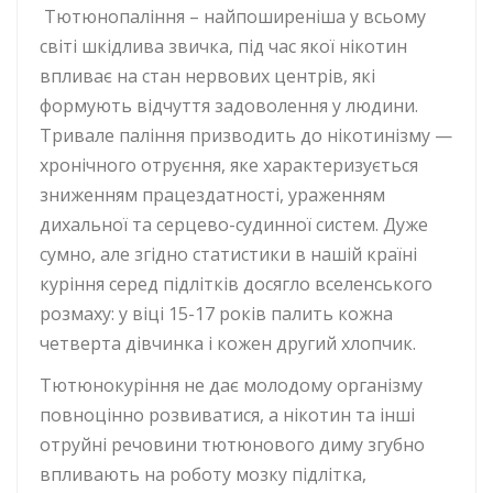
Тютюнопаління – найпоширеніша у всьому
світі шкідлива звичка, під час якої нікотин
впливає на стан нервових центрів, які
формують відчуття задоволення у людини.
Тривале паління призводить до нікотинізму —
хронічного отруєння, яке характеризується
зниженням працездатності, ураженням
дихальної та серцево-судинної систем. Дуже
сумно, але згідно статистики в нашій країні
куріння серед підлітків досягло вселенського
розмаху: у віці 15-17 років палить кожна
четверта дівчинка і кожен другий хлопчик.
Тютюнокуріння не дає молодому організму
повноцінно розвиватися, а нікотин та інші
отруйні речовини тютюнового диму згубно
впливають на роботу мозку підлітка,