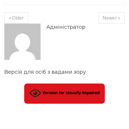
« Older
Newer »
Адміністратор
Версія для осіб з вадами зору
Version for visually impaired