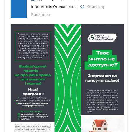
інформація
,
Оголошення
Коментарі
до Твоє житло не доступне?
Вимкнено