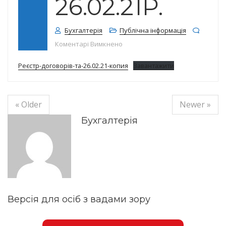
26.02.21Р.
Бухгалтерія
Публічна інформація
до Реєстр договорів станом на 2
Коментарі Вимкнено
Реєстр-договорів-та-26.02.21-копия
Завантажити
« Older
Newer »
Бухгалтерія
Версія для осіб з вадами зору