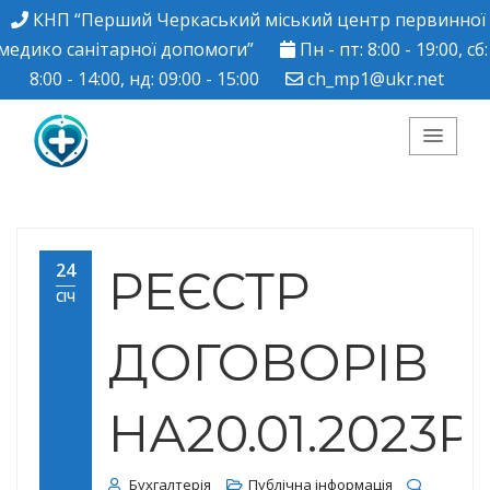
КНП “Перший Черкаський міський центр первинної
медико санітарної допомоги”
Пн - пт: 8:00 - 19:00, сб:
8:00 - 14:00, нд: 09:00 - 15:00
ch_mp1@ukr.net
КНП "Перший
Черкаський міський
24
РЕЄСТР
СІЧ
центр ПМСД"
ДОГОВОРІВ
НА20.01.2023Р.
Бухгалтерія
Публічна інформація