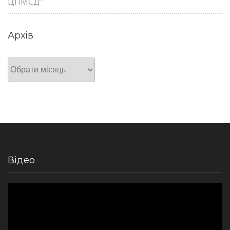
ЦПМСД”
Архів
Архів
Відео