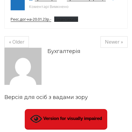
до Реєстр договорів на20.01.2023р
Коментарі Вимкнено
Реєс.дог-на-20.01.23р.-
Завантажити
« Older
Newer »
Бухгалтерія
Версія для осіб з вадами зору
Version for visually impaired