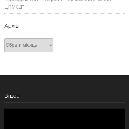
ЦПМСД”
Архів
Архів
Відео