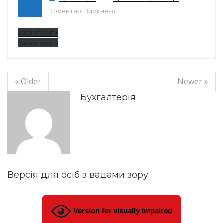
до Реєстр договорів на15.04.2022р
Коментарі Вимкнено
Завантажити
Завантажити
« Older
Newer »
Бухгалтерія
Версія для осіб з вадами зору
Version for visually impaired