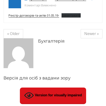
до Реєстр договорів на 31.05.19р.
Коментарі Вимкнено
Реєстр-договорів-та-актів-31.05.19-
Завантажити
« Older
Newer »
Бухгалтерія
Версія для осіб з вадами зору
Version for visually impaired