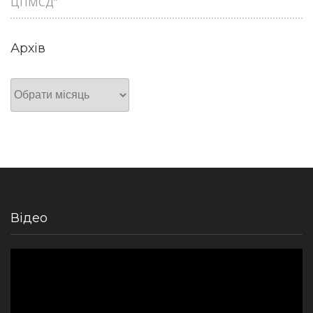
ЦПМСД”
Архів
Архів
Відео