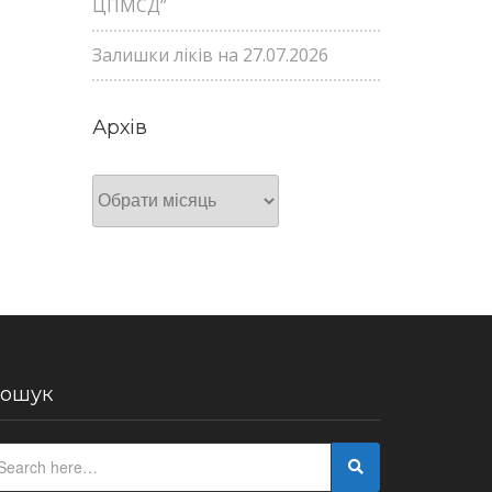
ЦПМСД”
Залишки ліків на 27.07.2026
Архів
Архів
ошук