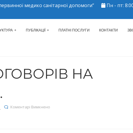
ервинної медико санітарної допомоги”
Пн - пт: 8:00
ЕРКАСЬКИЙ МІСЬКИЙ ЦЕНТР 
УКТУРА
ПУБЛІКАЦІЇ
ПЛАТНІ ПОСЛУГИ
КОНТАКТИ
ЗВ
ОГОВОРІВ НА
.
до Реєстр договорів на 30.12.2022р.
я
Коментарі Вимкнено