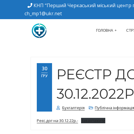
КНП “Перший Черкаський міський центр п
ch_mp1@ukr.net
м. Черкаси, вулиця Дахнівська, 34
КНП "ПЕРШИЙ Ч
ГОЛОВНА
СТР
30
РЕЄСТР Д
ГРУ
30.12.2022Р
Бухгалтерія
Публічна інформаці
Реєс.дог-на-30.12.22р.-
Завантажити