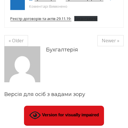
до Реєстр договорів на 29.11.19р.
Коментарі Вимкнено
Реєстр-договорів-та-актів-29.11.19-
Завантажити
« Older
Newer »
Бухгалтерія
Версія для осіб з вадами зору
Version for visually impaired