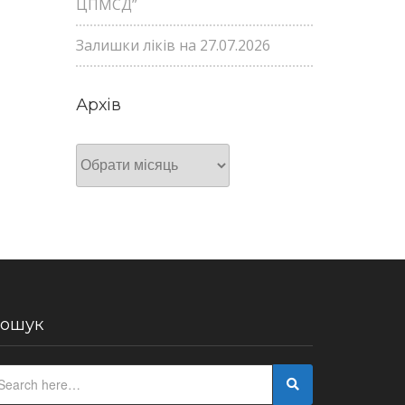
ЦПМСД”
Залишки ліків на 27.07.2026
Архів
Архів
ошук