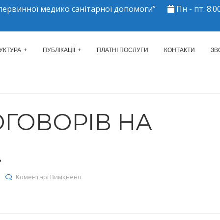
ервинної медико санітарної допомоги”
Пн - пт: 8:00
ЕРКАСЬКИЙ МІСЬКИЙ ЦЕНТР 
УКТУРА
ПУБЛІКАЦІЇ
ПЛАТНІ ПОСЛУГИ
КОНТАКТИ
ЗВ
ОГОВОРІВ НА
.
до Реєстр договорів на 27.01.2023р.
Коментарі Вимкнено