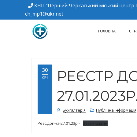
КНП “Перший Черкаський міський центр п
ch_mp1@ukr.net
м. Черкаси, вулиця Дахнівська, 34
КНП "ПЕРШИЙ Ч
ГОЛОВНА
СТР
30
РЕЄСТР Д
СІЧ
27.01.2023Р
Бухгалтерія
Публічна інформація
Реєс.дог-на-27.01.23р.-
Завантажити