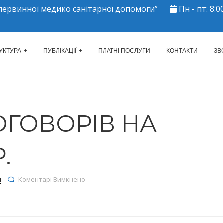
ервинної медико санітарної допомоги”
Пн - пт: 8:00
ЕРКАСЬКИЙ МІСЬКИЙ ЦЕНТР 
УКТУРА
ПУБЛІКАЦІЇ
ПЛАТНІ ПОСЛУГИ
КОНТАКТИ
ЗВ
ОГОВОРІВ НА
.
до Реєстр договорів на 25.05.2026р.
я
Коментарі Вимкнено