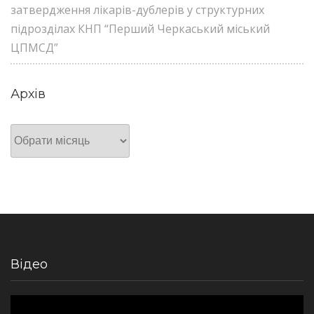
затвердження лікарів-дублерів у структурних
підрозділах КНП “Перший Черкаський міський
ЦПМСД”
Архів
Архів
Відео