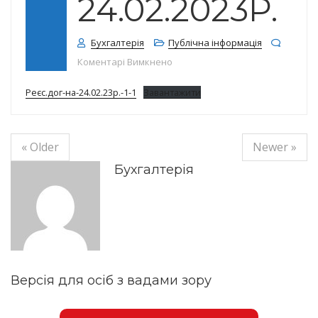
24.02.2023Р.
Бухгалтерія
Публічна інформація
до Реєстр договорів на 24.02.202
Коментарі Вимкнено
Реєс.дог-на-24.02.23р.-1-1
Завантажити
« Older
Newer »
Бухгалтерія
Версія для осіб з вадами зору