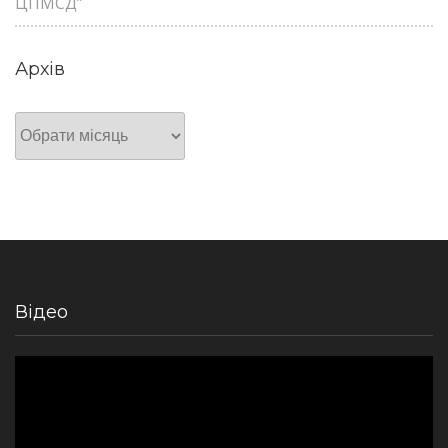
ЦПМСД”
Архів
Архів
Відео