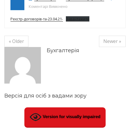
до Реєстр договорів на 23.04.21р.
Коментарі Вимкнено
Реєстр-договорів-та-23.04.21-
Завантажити
« Older
Newer »
Бухгалтерія
Версія для осіб з вадами зору
Version for visually impaired