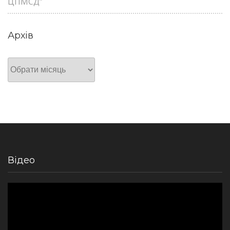
ЦПМСД”
Архів
Архів
Відео