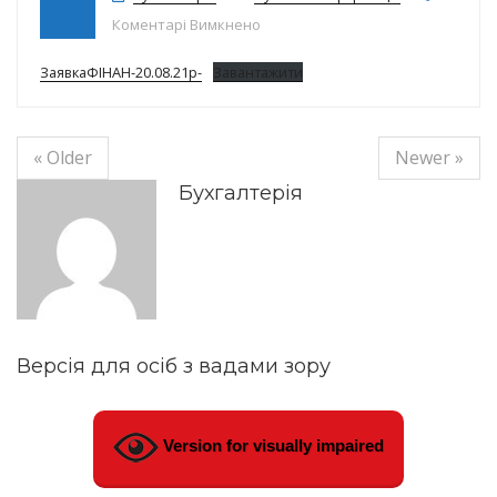
до Реєстр договорів на 20.08.21р.
Коментарі Вимкнено
ЗаявкаФІНАН-20.08.21р-
Завантажити
« Older
Newer »
Бухгалтерія
Версія для осіб з вадами зору
Version for visually impaired