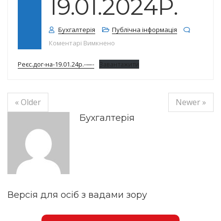
19.01.2024Р.
Бухгалтерія
Публічна інформація
до Реєстр договорів на 19.01.2024
Коментарі Вимкнено
Реєс.дог-на-19.01.24р.-—-
Завантажити
« Older
Newer »
Бухгалтерія
Версія для осіб з вадами зору