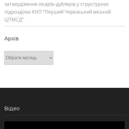
затвердження лікарів-дублерів у структурних
підрозділах КНП “Перший Черкаський міський
ЦПМСД”
Архів
Архів
Відео