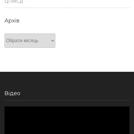
ЦПМСД”
Архів
Архів
Відео