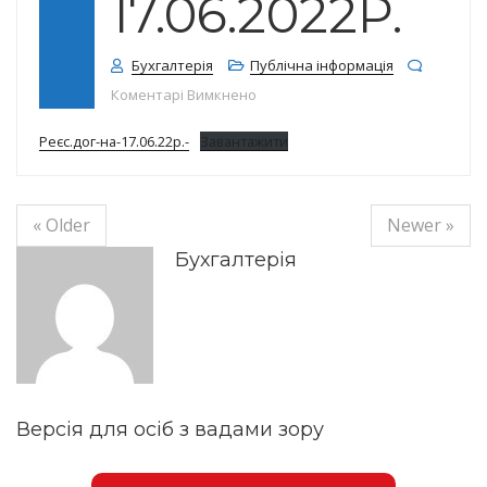
17.06.2022Р.
Бухгалтерія
Публічна інформація
до Реєстр договорів на 17.06.2022
Коментарі Вимкнено
Реєс.дог-на-17.06.22р.-
Завантажити
« Older
Newer »
Бухгалтерія
Версія для осіб з вадами зору