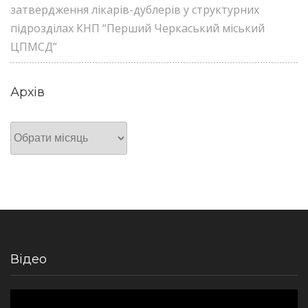
затвердження лікарів-дублерів у структурних
підрозділах КНП “Перший Черкаський міський
ЦПМСД”
Архів
Архів
Відео