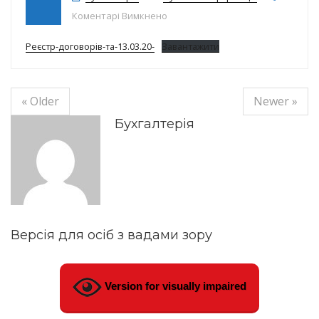
до Реєстр договорів на 16.03.20р.
Коментарі Вимкнено
Реєстр-договорів-та-13.03.20-
Завантажити
« Older
Newer »
Бухгалтерія
Версія для осіб з вадами зору
Version for visually impaired