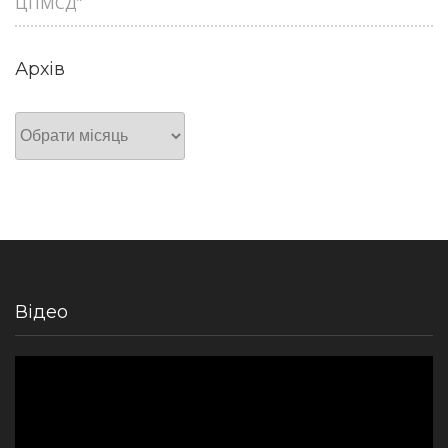
ЦПМСД”
Архів
Архів
Відео