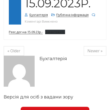
15.09.2023Р.
Бухгалтерія
Публічна інформація
до Реєстр договорів на 15.09.2023
Коментарі Вимкнено
Реєс.дог-на-15.09.23р.-
Завантажити
« Older
Newer »
Бухгалтерія
Версія для осіб з вадами зору