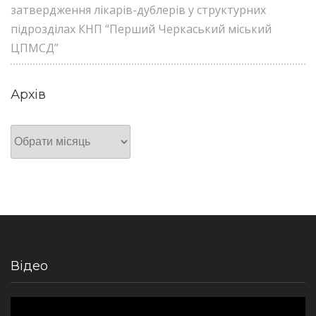
затвердження лікарів-дублерів у структурних
підрозділах КНП “Перший Черкаський міський
ЦПМСД”
Архів
Архів
Відео