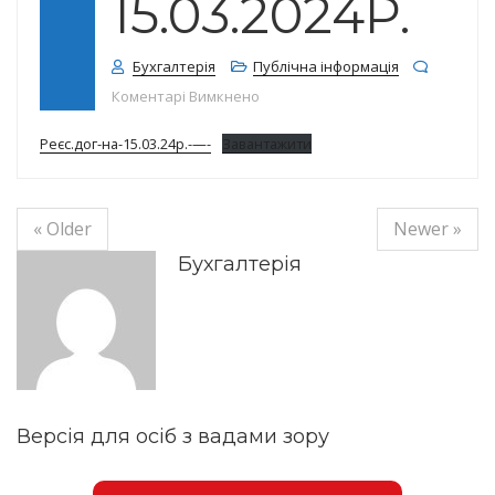
15.03.2024Р.
Бухгалтерія
Публічна інформація
до Реєстр договорів на 15.03.2024
Коментарі Вимкнено
Реєс.дог-на-15.03.24р.-—-
Завантажити
« Older
Newer »
Бухгалтерія
Версія для осіб з вадами зору