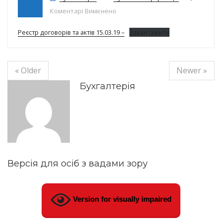
до Реєстр договорів на 15.03.19р.
Коментарі Вимкнено
Реєстр договорів та актів 15.03.19 –
Завантажити
« Older
Newer »
Бухгалтерія
Версія для осіб з вадами зору
Version for visually impaired