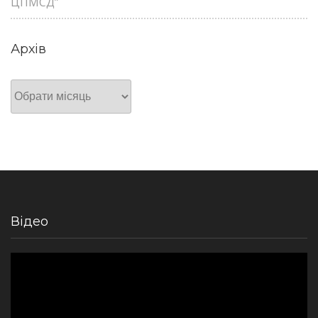
ЦПМСД”
Архів
Архів
Відео