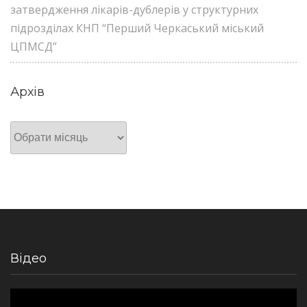
затвердження лікарів-дублерів у структурних
підрозділах КНП “Перший Черкаський міський
ЦПМСД”
Архів
Архів
Відео