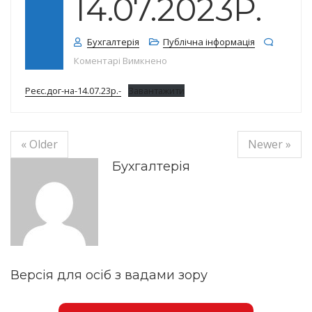
14.07.2023Р.
Бухгалтерія
Публічна інформація
до Реєстр договорів на 14.07.202
Коментарі Вимкнено
Реєс.дог-на-14.07.23р.-
Завантажити
« Older
Newer »
Бухгалтерія
Версія для осіб з вадами зору