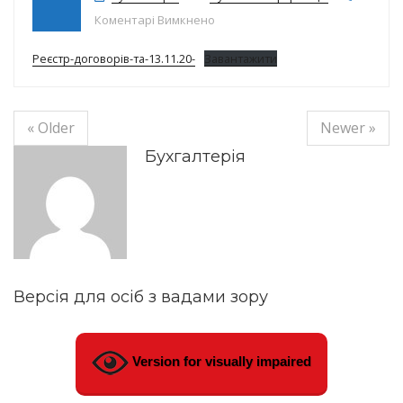
до Реєстр договорів на 13.11.20р.
Коментарі Вимкнено
Реєстр-договорів-та-13.11.20-
Завантажити
« Older
Newer »
Бухгалтерія
Версія для осіб з вадами зору
Version for visually impaired