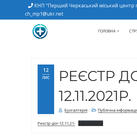
КНП “Перший Черкаський міський центр п
ch_mp1@ukr.net
м. Черкаси, вулиця Дахнівська, 34
КНП "ПЕРШИЙ Ч
ГОЛОВНА
СТР
12
РЕЄСТР Д
ЛИС
12.11.2021Р.
Бухгалтерія
Публічна інформаці
Реєстр-дог-12.11.21-
Завантажити