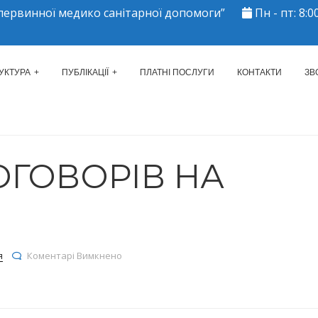
ервинної медико санітарної допомоги”
Пн - пт: 8:00
ЕРКАСЬКИЙ МІСЬКИЙ ЦЕНТР 
УКТУРА
ПУБЛІКАЦІЇ
ПЛАТНІ ПОСЛУГИ
КОНТАКТИ
ЗВ
ОГОВОРІВ НА
до Реєстр договорів на 12.11.2021р.
я
Коментарі Вимкнено