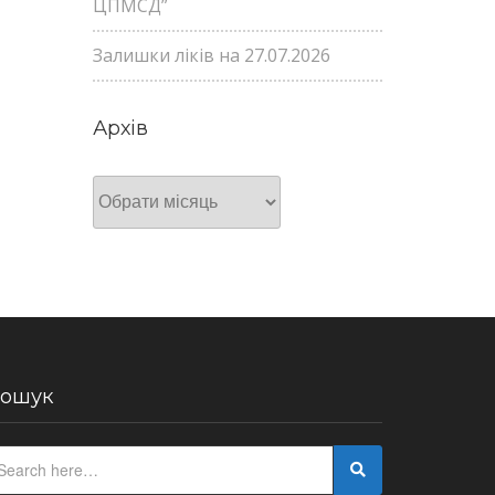
ЦПМСД”
Залишки ліків на 27.07.2026
Архів
Архів
ошук