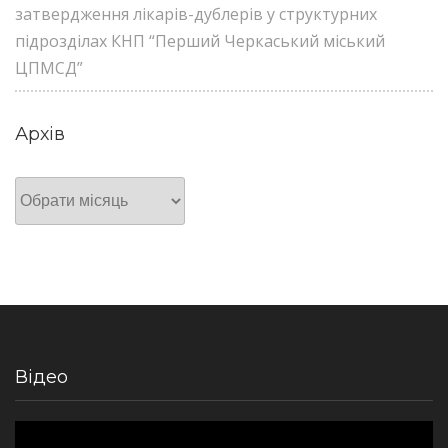
затвердження лікарів-дублерів у структурних
підрозділах КНП “Перший Черкаський міський
ЦПМСД”
Архів
Архів
Відео