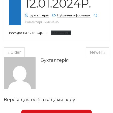
12.01.2024Р.
Бухгалтерія
Публічна інформація
до Реєстр договорів на 12.01.2024
Коментарі Вимкнено
Реєс.дог-на-12.01.24р.-—-
Завантажити
« Older
Newer »
Бухгалтерія
Версія для осіб з вадами зору