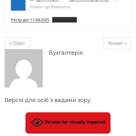
до Реєстр договорів на 11.04.25р.
Коментарі Вимкнено
Рестр.дог-11.04.2025
Завантажити
« Older
Newer »
Бухгалтерія
Версія для осіб з вадами зору
Version for visually impaired