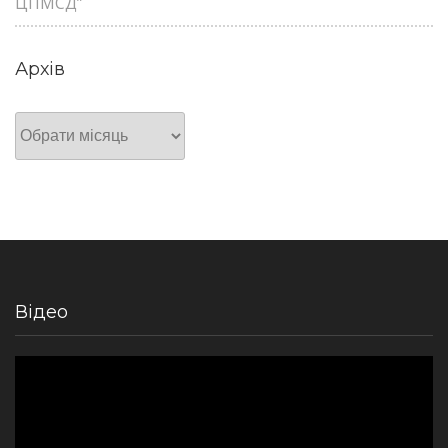
ЦПМСД”
Архів
Архів
Відео