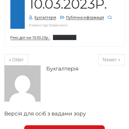
10.03.2023Р.
Бухгалтерія
Публічна інформація
до Реєстр договорів на 10.03.2023
Коментарі Вимкнено
Реєс.дог-на-10.03.23р.-
Завантажити
« Older
Newer »
Бухгалтерія
Версія для осіб з вадами зору