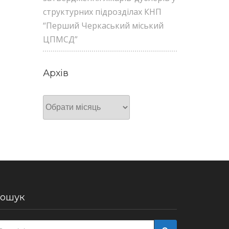
структурних підрозділах КНП
“Перший Черкаський міський
ЦПМСД”
Архів
Архів
ошук