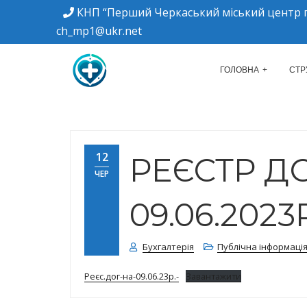
КНП “Перший Черкаський міський центр п
ch_mp1@ukr.net
м. Черкаси, вулиця Дахнівська, 34
КНП "ПЕРШИЙ Ч
ГОЛОВНА
СТР
12
РЕЄСТР Д
ЧЕР
09.06.2023
Бухгалтерія
Публічна інформаці
Реєс.дог-на-09.06.23р.-
Завантажити