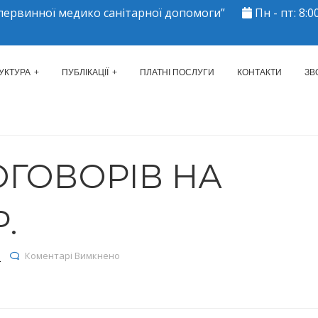
ервинної медико санітарної допомоги”
Пн - пт: 8:00
ЕРКАСЬКИЙ МІСЬКИЙ ЦЕНТР 
УКТУРА
ПУБЛІКАЦІЇ
ПЛАТНІ ПОСЛУГИ
КОНТАКТИ
ЗВ
ОГОВОРІВ НА
Р.
до Реєстр договорів на 09.06.2023р.
я
Коментарі Вимкнено