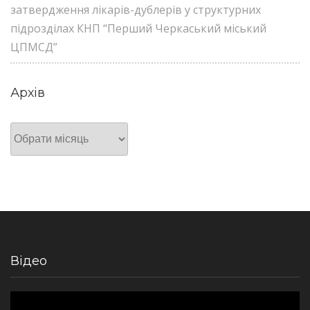
затвердження лікарів-дублерів у структурних
підрозділах КНП “Перший Черкаський міський
ЦПМСД”
Архів
Архів
Відео