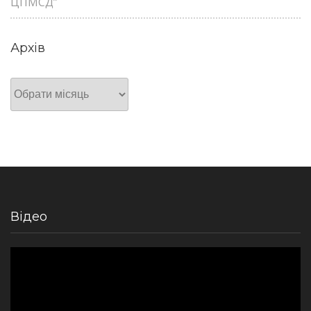
ЦПМСД”
Архів
Архів
Відео