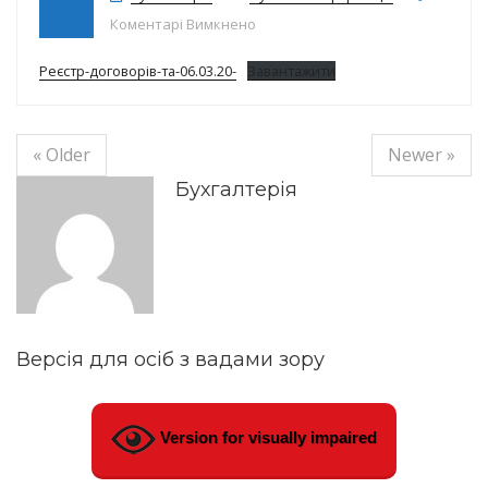
до Реєстр договорів на 06.03.20р.
Коментарі Вимкнено
Реєстр-договорів-та-06.03.20-
Завантажити
« Older
Newer »
Бухгалтерія
Версія для осіб з вадами зору
Version for visually impaired