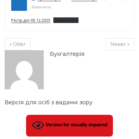
до Реєстр договорів на 05.12.25р.
Вимкнено
Рестр.дог-05.12.2025
Завантажити
« Older
Newer »
Бухгалтерія
Версія для осіб з вадами зору
Version for visually impaired