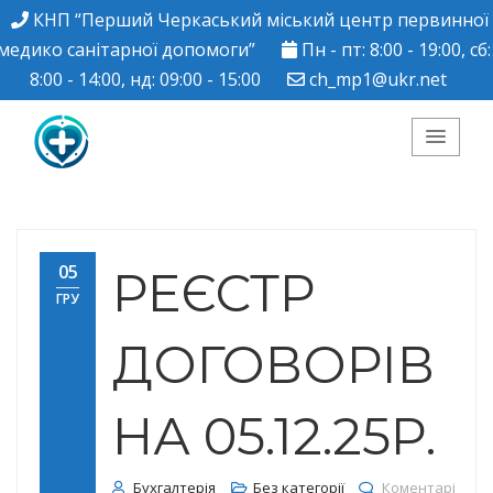
КНП “Перший Черкаський міський центр первинної
медико санітарної допомоги”
Пн - пт: 8:00 - 19:00, сб:
8:00 - 14:00, нд: 09:00 - 15:00
ch_mp1@ukr.net
КНП "Перший
Черкаський міський
05
РЕЄСТР
ГРУ
центр ПМСД"
ДОГОВОРІВ
НА 05.12.25Р.
Бухгалтерія
Без категорії
Коментарі