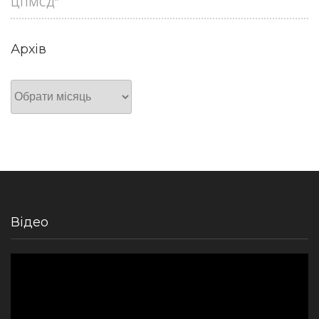
ЦПМСД”
Архів
Архів
Відео