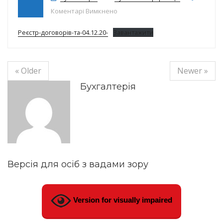
до Реєстр договорів на 04.12.20р.
Коментарі Вимкнено
Реєстр-договорів-та-04.12.20-
Завантажити
« Older
Newer »
Бухгалтерія
Версія для осіб з вадами зору
Version for visually impaired