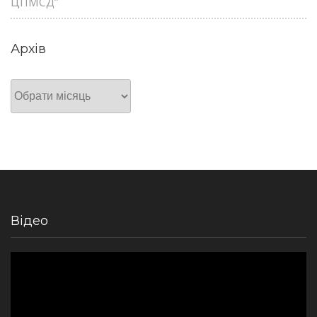
ЦПМСД”
Архів
Архів
Відео