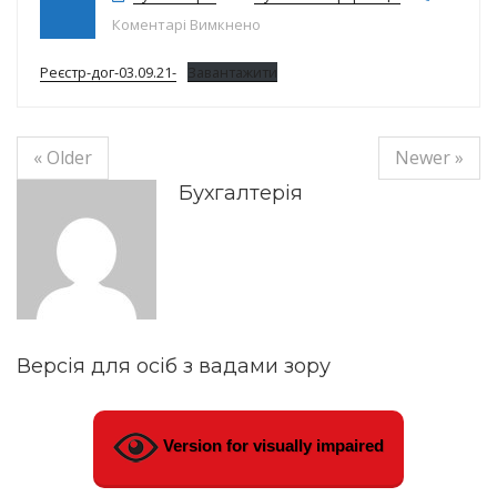
до Реєстр договорів на 03.09.21р
Коментарі Вимкнено
Реєстр-дог-03.09.21-
Завантажити
« Older
Newer »
Бухгалтерія
Версія для осіб з вадами зору
Version for visually impaired