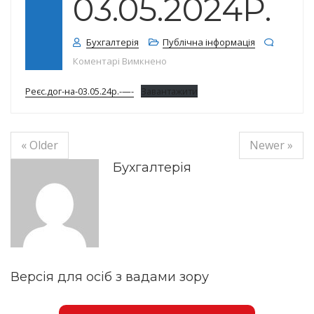
03.05.2024Р.
Бухгалтерія
Публічна інформація
до Реєстр договорів на 03.05.202
Коментарі Вимкнено
Реєс.дог-на-03.05.24р.-—-
Завантажити
« Older
Newer »
Бухгалтерія
Версія для осіб з вадами зору