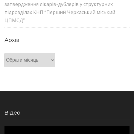
затвердження лікарів-дублерів у структурних
підрозділах КНП “Перший Черкаський міський
ЦПМСД”
Архів
Архів
Відео