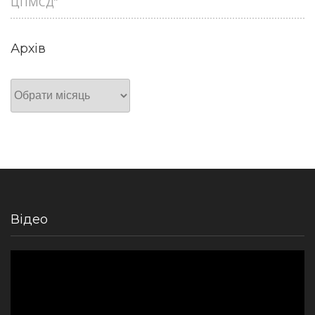
ЦПМСД”
Архів
Архів
Відео