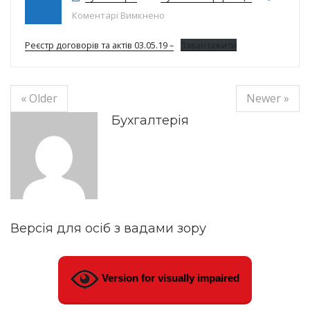
до Реєстр договорів на 03.05.19р.
Коментарі Вимкнено
Реєстр договорів та актів 03.05.19 –
Завантажити
« Older
Newer »
Бухгалтерія
Версія для осіб з вадами зору
Version for visually impaired