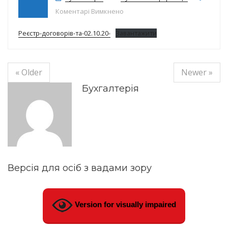
до Реєстр договорів на 02.10.20р
Коментарі Вимкнено
Реєстр-договорів-та-02.10.20-
Завантажити
« Older
Newer »
Бухгалтерія
Версія для осіб з вадами зору
Version for visually impaired