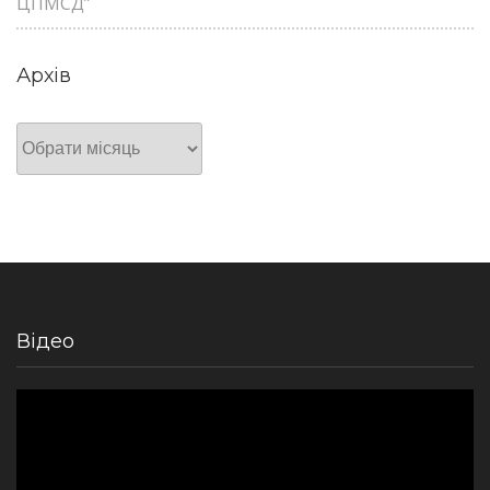
ЦПМСД”
Архів
Архів
Відео