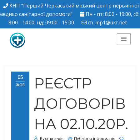
КНП “Перший Черкаський міський центр первинної
медико санітарної допомоги”
Пн - пт: 8:00 - 19:00, сб:
8:00 - 14:00, нд: 09:00 - 15:00
ch_mp1@ukr.net
КНП "Перший
Черкаський міський
05
РЕЄСТР
ЖОВ
центр ПМСД"
ДОГОВОРІВ
НА 02.10.20Р.
Бухгалтерія
Публічна інформація