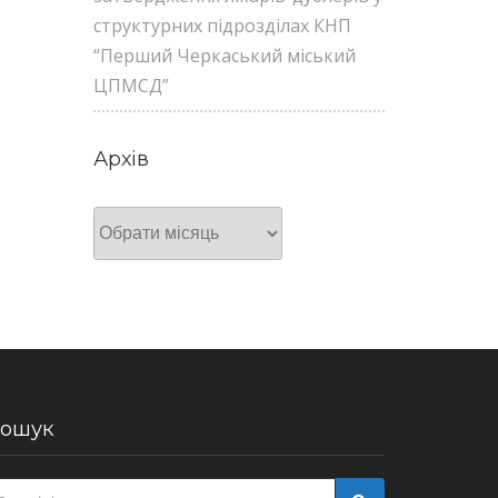
структурних підрозділах КНП
“Перший Черкаський міський
ЦПМСД”
Архів
Архів
ошук