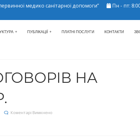
ервинної медико санітарної допомоги”
Пн - пт: 8:00
ЕРКАСЬКИЙ МІСЬКИЙ ЦЕНТР 
УКТУРА
ПУБЛІКАЦІЇ
ПЛАТНІ ПОСЛУГИ
КОНТАКТИ
ЗВ
ОГОВОРІВ НА
.
до Реєстр договорів на 02.03.2026р.
Коментарі Вимкнено