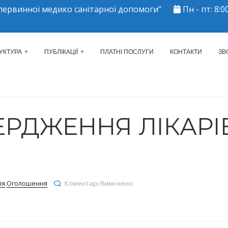
ервинної медико санітарної допомоги”
Пн - пт: 8:00
ЕРКАСЬКИЙ МІСЬКИЙ ЦЕНТР 
УКТУРА
ПУБЛІКАЦІЇ
ПЛАТНІ ПОСЛУГИ
КОНТАКТИ
ЗВ
ЕРДЖЕННЯ ЛІКАРІ
до ПРО ЗАТВЕРДЖЕННЯ ЛІКАР
ія
,
Оголошення
Коментарі Вимкнено