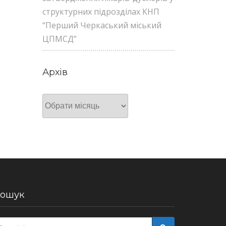
структурних підрозділах КНП
“Перший Черкаський міський
ЦПМСД”
Архів
Архів
ошук