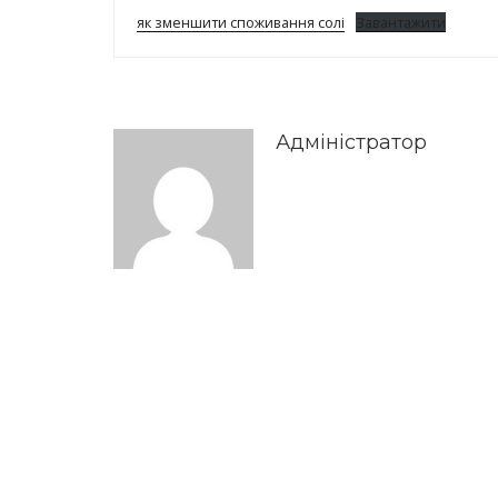
як зменшити споживання солі
Завантажити
Адміністратор