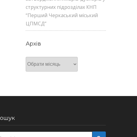
структурних підрозділах КНП
“Перший Черкаський міський
ЦПМСД”
Архів
Архів
ошук