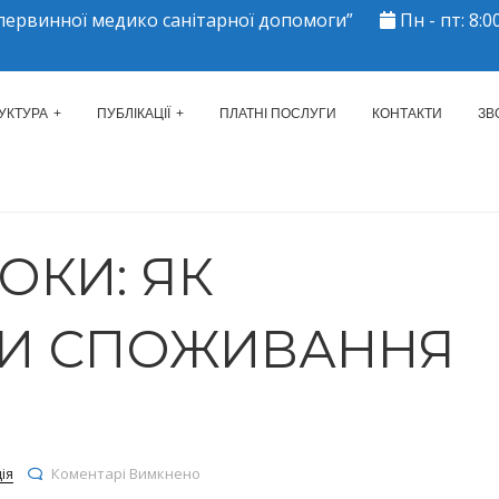
ервинної медико санітарної допомоги”
Пн - пт: 8:00
ЕРКАСЬКИЙ МІСЬКИЙ ЦЕНТР 
УКТУРА
ПУБЛІКАЦІЇ
ПЛАТНІ ПОСЛУГИ
КОНТАКТИ
ЗВ
ОКИ: ЯК
И СПОЖИВАННЯ
до Прості кроки: як зменшити споживання 
ія
Коментарі Вимкнено