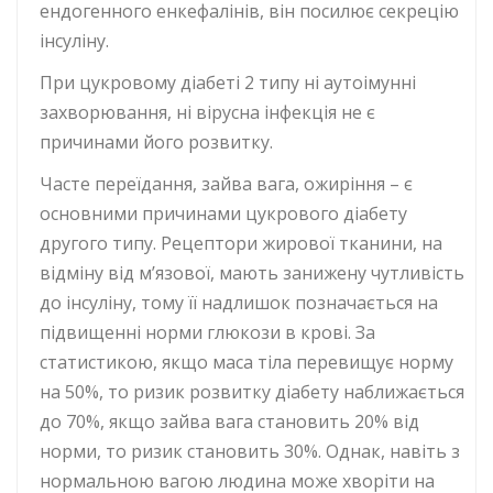
ендогенного енкефалінів, він посилює секрецію
інсуліну.
При цукровому діабеті 2 типу ні аутоімунні
захворювання, ні вірусна інфекція не є
причинами його розвитку.
Часте переїдання, зайва вага, ожиріння – є
основними причинами цукрового діабету
другого типу. Рецептори жирової тканини, на
відміну від м’язової, мають занижену чутливість
до інсуліну, тому її надлишок позначається на
підвищенні норми глюкози в крові. За
статистикою, якщо маса тіла перевищує норму
на 50%, то ризик розвитку діабету наближається
до 70%, якщо зайва вага становить 20% від
норми, то ризик становить 30%. Однак, навіть з
нормальною вагою людина може хворіти на