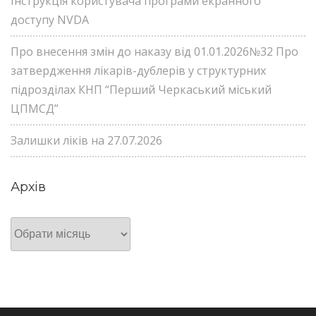
Інструкція користувача програми екранного
доступу NVDA
Про внесення змін до наказу від 01.01.2026№32 Про
затвердження лікарів-дублерів у структурних
підрозділах КНП “Перший Черкаський міський
ЦПМСД”
Залишки ліків на 27.07.2026
Архів
Архів