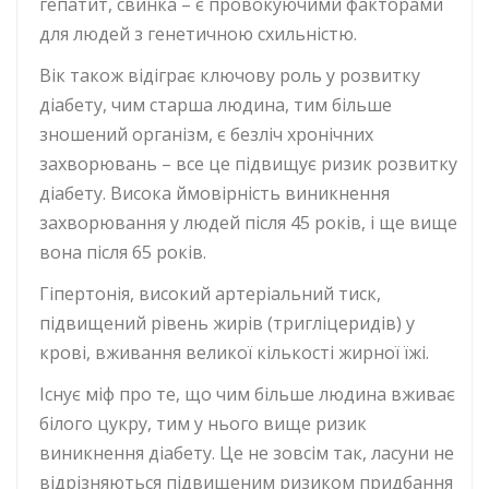
гепатит, свинка – є провокуючими факторами
для людей з генетичною схильністю.
Вік також відіграє ключову роль у розвитку
діабету, чим старша людина, тим більше
зношений організм, є безліч хронічних
захворювань – все це підвищує ризик розвитку
діабету. Висока ймовірність виникнення
захворювання у людей після 45 років, і ще вище
вона після 65 років.
Гіпертонія, високий артеріальний тиск,
підвищений рівень жирів (тригліцеридів) у
крові, вживання великої кількості жирної їжі.
Існує міф про те, що чим більше людина вживає
білого цукру, тим у нього вище ризик
виникнення діабету. Це не зовсім так, ласуни не
відрізняються підвищеним ризиком придбання