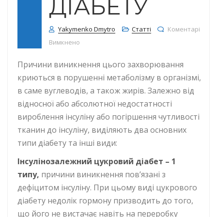
ДІАБЕТУ
Yakymenko Dmytro
Статті
Коментарі
до Причини виникнення Цукрового діабету
Вимкнено
Причини виникнення цього захворювання
криються в порушенні метаболізму в організмі,
в саме вуглеводів, а також жирів. Залежно від
відносної або абсолютної недостатності
вироблення інсуліну або погіршення чутливості
тканин до інсуліну, виділяють два основних
типи діабету та інші види:
Інсулінозалежний цукровий діабет – 1
типу,
причини виникнення пов’язані з
дефіцитом інсуліну. При цьому виді цукрового
діабету недолік гормону призводить до того,
що його не вистачає навіть на переробку