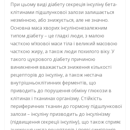
При цьому виді діабету секреція інсуліну бета-
клітинами підшлункової залози залишається
незмінною, або знижується, але не значно.
Основна маса хворих інсулінонезалежним
типом діабету – це гладкі люди, з малою
часткою м’язової маси тіла і великий масовою
часткою жиру, а також люди похилого віку. У
такого цукрового діабету причиною
виникнення вважається зниження кількості
рецепторів до інсуліну, а також нестача
внутрішньоклітинних ферментів, що
приводить до порушення обміну глюкози в
клітинах і тканинах організму. Стійкість
периферичних тканин до гормону підшлункової
залози – інсуліну призводить до інсулінізму
(підвищення секреції інсуліну), що також сприяє
зниження числа рецепторів і появі симптомів