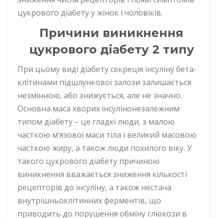
цукрового діабету у жінок і чоловіків.
Причини виникнення
цукрового діабету 2 типу
При цьому виді діабету секреція інсуліну бета-
клітинами підшлункової залози залишається
незмінною, або знижується, але не значно.
Основна маса хворих інсулінонезалежним
типом діабету – це гладкі люди, з малою
часткою м’язової маси тіла і великий масовою
часткою жиру, а також люди похилого віку. У
такого цукрового діабету причиною
виникнення вважається зниження кількості
рецепторів до інсуліну, а також нестача
внутрішньоклітинних ферментів, що
приводить до порушення обміну глюкози в