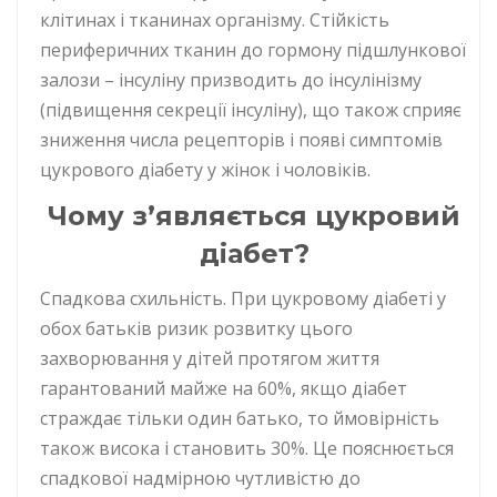
клітинах і тканинах організму. Стійкість
периферичних тканин до гормону підшлункової
залози – інсуліну призводить до інсулінізму
(підвищення секреції інсуліну), що також сприяє
зниження числа рецепторів і появі симптомів
цукрового діабету у жінок і чоловіків.
Чому з’являється цукровий
діабет?
Спадкова схильність. При цукровому діабеті у
обох батьків ризик розвитку цього
захворювання у дітей протягом життя
гарантований майже на 60%, якщо діабет
страждає тільки один батько, то ймовірність
також висока і становить 30%. Це пояснюється
спадкової надмірною чутливістю до