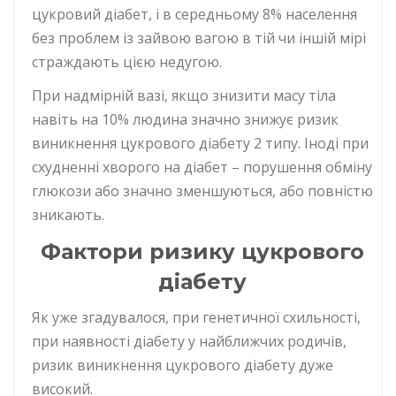
цукровий діабет, і в середньому 8% населення
без проблем із зайвою вагою в тій чи іншій мірі
страждають цією недугою.
При надмірній вазі, якщо знизити масу тіла
навіть на 10% людина значно знижує ризик
виникнення цукрового діабету 2 типу. Іноді при
схудненні хворого на діабет – порушення обміну
глюкози або значно зменшуються, або повністю
зникають.
Фактори ризику цукрового
діабету
Як уже згадувалося, при генетичної схильності,
при наявності діабету у найближчих родичів,
ризик виникнення цукрового діабету дуже
високий.