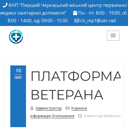
КНП “Перший Черкаський міський центр первинної
медико санітарної допомоги”
Пн - пт: 8:00 - 19:00, сб:
8:00 - 14:00, нд: 09:00 - 15:00
ch_mp1@ukr.net
КНП "Перший
Черкаський міський
10
ПЛАТФОРМА
ЛИП
центр ПМСД"
ВЕТЕРАНА
Адміністратор
Корисна
інформація
,
Оголошення
Коментарі Вимкнено
до ПЛАТФОРМА ВЕТЕРАНА