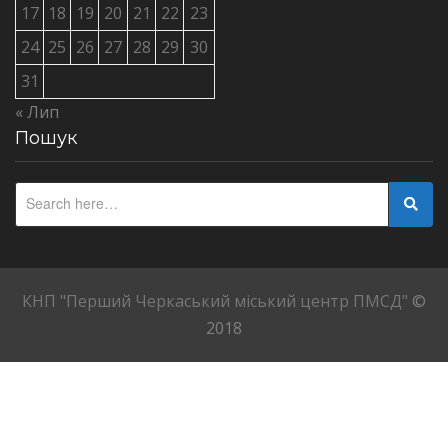
17
18
19
20
21
22
23
24
25
26
27
28
29
30
31
« Лип
Пошук
КНП "Перший Черкаський міський центр ПМСД"
©
2018