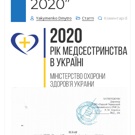
2020”
Yakymenko Dmytro
Статті
Коментарі Вим