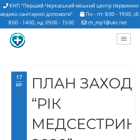
КНП “Перший Черкаський міський центр первинної
медико санітарної допомоги”
Пн - пт: 8:00 - 19:00, сб:
8:00 - 14:00, нд: 09:00 - 15:00
ch_mp1@ukr.net
КНП "Перший
Черкаський міський
17
ПЛАН ЗАХОДІ
БЕР
центр ПМСД"
“РІК
МЕДСЕСТРИН