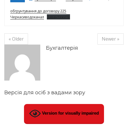
обгрунтування до договору 225
Черкасиводоканал
Завантажити
« Older
Newer »
Бухгалтерія
Версія для осіб з вадами зору
Version for visually impaired