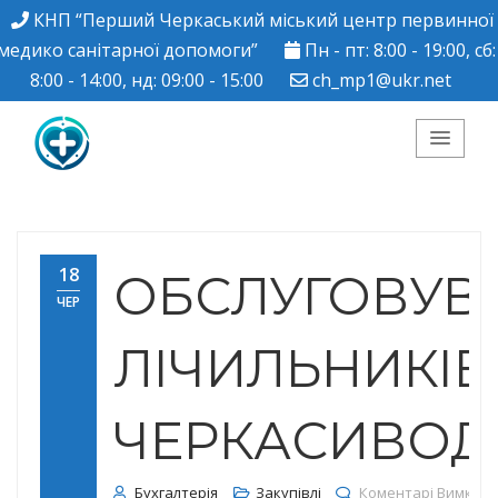
КНП “Перший Черкаський міський центр первинної
медико санітарної допомоги”
Пн - пт: 8:00 - 19:00, сб:
8:00 - 14:00, нд: 09:00 - 15:00
ch_mp1@ukr.net
КНП "Перший
Черкаський міський
18
ОБСЛУГОВУВ
ЧЕР
центр ПМСД"
ЛІЧИЛЬНИКІВ
ЧЕРКАСИВОД
Бухгалтерія
Закупівлі
Коментарі Вимкне