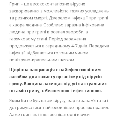
Грип – це висококонтагіозне вірусне
захворювання з можливістю тяжких ускладнень
та ризиком смерті. Джерелом інфекції при грипі
є хвора людина. Особливо заразна інфікована
людина при грипі в розпал хвороби, в
гарячковому стані. Період зараження
продовжується в середньому 4-7 днів. Передача
інфекції відбувається головним чином
повітряно-крапельним шляхом.
Щорічна вакцинація є найефективнішим
засобом для захисту організму від вірусів
грипу. Вакцина захищає від усіх актуальних
штамів грипу, є безпечною і ефективною.
Яким би не був штам вірусу, варто запам’ятати і
дотримуватися найголовніших простих правил.
Адже грип, як і інші респіраторні віруси