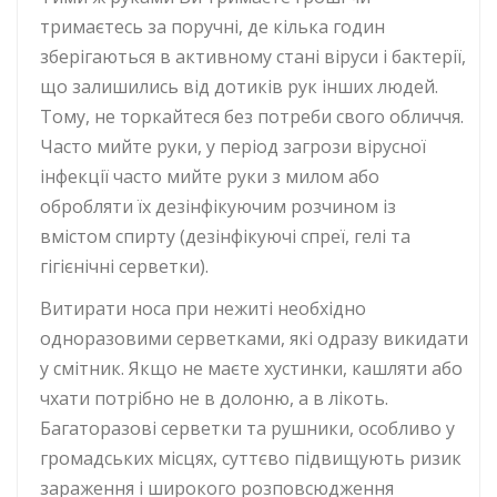
тримаєтесь за поручні, де кілька годин
зберігаються в активному стані віруси і бактерії,
що залишились від дотиків рук інших людей.
Тому, не торкайтеся без потреби свого обличчя.
Часто мийте руки, у період загрози вірусної
інфекції часто мийте руки з милом або
обробляти їх дезінфікуючим розчином із
вмістом спирту (дезінфікуючі спреї, гелі та
гігієнічні серветки).
Витирати носа при нежиті необхідно
одноразовими серветками, які одразу викидати
у смітник. Якщо не маєте хустинки, кашляти або
чхати потрібно не в долоню, а в лікоть.
Багаторазові серветки та рушники, особливо у
громадських місцях, суттєво підвищують ризик
зараження і широкого розповсюдження