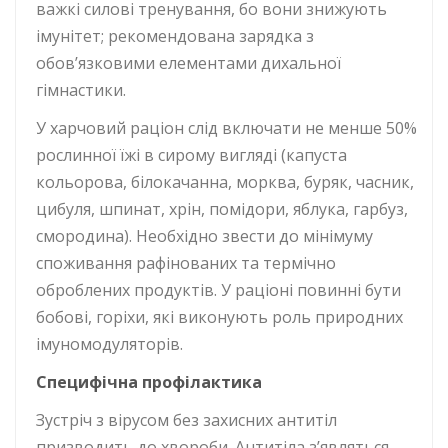
важкі силові тренування, бо вони знижують
імунітет; рекомендована зарядка з
обов’язковими елементами дихальної
гімнастики.
У харчовий раціон слід включати не менше 50%
рослинної їжі в сирому вигляді (капуста
кольорова, білокачанна, морква, буряк, часник,
цибуля, шпинат, хрін, помідори, яблука, гарбуз,
смородина). Необхідно звести до мінімуму
споживання рафінованих та термічно
оброблених продуктів. У раціоні повинні бути
бобові, горіхи, які виконують роль природних
імуномодуляторів.
Специфічна профілактика
Зустріч з вірусом без захисних антитіл
призводить до хвороби. Антитіла з’являться,