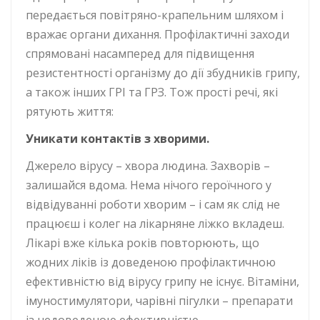
передається повітряно-крапельним шляхом і
вражає органи дихання. Профілактичні заходи
спрямовані насамперед для підвищення
резистентності організму до дії збудників грипу,
а також інших ГРІ та ГРЗ. Тож прості речі, які
рятують життя:
Уникати контактів з хворими.
Джерело вірусу – хвора людина. Захворів –
залишайся вдома. Нема нічого героїчного у
відвідуванні роботи хворим – і сам як слід не
працюєш і колег на лікарняне ліжко вкладеш.
Лікарі вже кілька років повторюють, що
жодних ліків із доведеною профілактичною
ефективністю від вірусу грипу не існує. Вітаміни,
імуностимулятори, чарівні пігулки – препарати