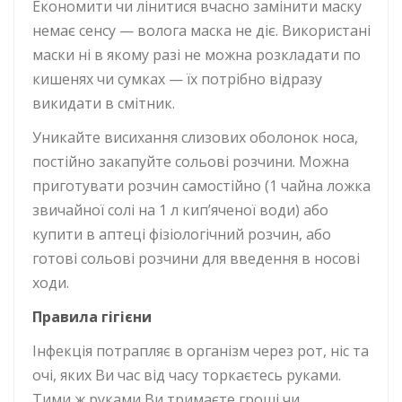
Економити чи лінитися вчасно замінити маску
немає сенсу — волога маска не діє. Використані
маски ні в якому разі не можна розкладати по
кишенях чи сумках — їх потрібно відразу
викидати в смітник.
Уникайте висихання слизових оболонок носа,
постійно закапуйте сольові розчини. Можна
приготувати розчин самостійно (1 чайна ложка
звичайної солі на 1 л кип’яченої води) або
купити в аптеці фізіологічний розчин, або
готові сольові розчини для введення в носові
ходи.
Правила гігієни
Інфекція потрапляє в організм через рот, ніс та
очі, яких Ви час від часу торкаєтесь руками.
Тими ж руками Ви тримаєте гроші чи