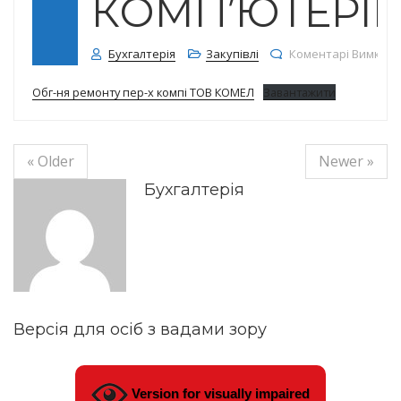
КОМП’ЮТЕРІ
Бухгалтерія
Закупівлі
Коментарі Вимкне
Обг-ня ремонту пер-х компі ТОВ КОМЕЛ
Завантажити
« Older
Newer »
Бухгалтерія
Версія для осіб з вадами зору
Version for visually impaired