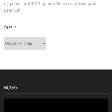
підрозділах КНП “Перший Черкаський міський
ЦПМСД”
Архів
Архів
Відео